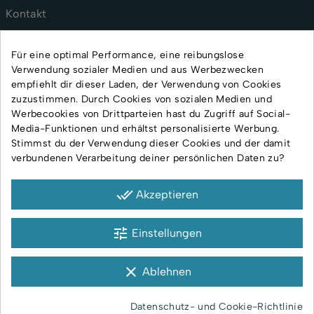
Kontakt
AGB
Für eine optimal Performance, eine reibungslose
Verwendung sozialer Medien und aus Werbezwecken
Versand und Lieferung
empfiehlt dir dieser Laden, der Verwendung von Cookies
Rückgabe und Reklamation
zuzustimmen. Durch Cookies von sozialen Medien und
Datenschutzerklärung
Werbecookies von Drittparteien hast du Zugriff auf Social-
Media-Funktionen und erhältst personalisierte Werbung.
Impressum
Stimmst du der Verwendung dieser Cookies und der damit
verbundenen Verarbeitung deiner persönlichen Daten zu?
done_all
Akzeptieren
tune
Einstellungen
Zahlungsmethoden
clear
Ablehnen
© Alle Rechte vorbehalten
Datenschutz- und Cookie-Richtlinie