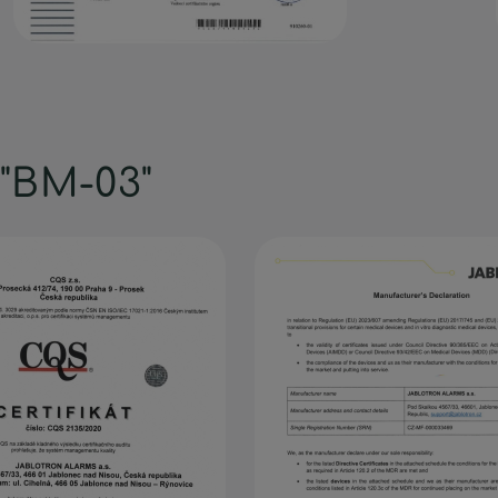
 "BM-03"