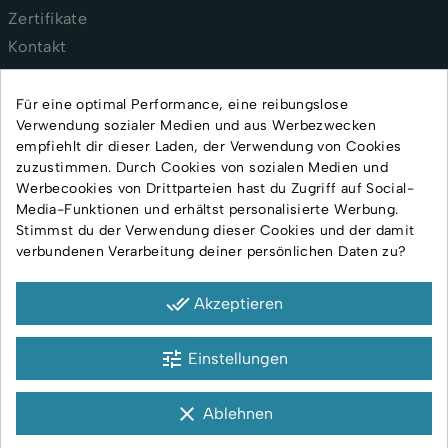
Zertifikate
Kontakt
AGB
Für eine optimal Performance, eine reibungslose
Verwendung sozialer Medien und aus Werbezwecken
Versand und Lieferung
empfiehlt dir dieser Laden, der Verwendung von Cookies
Rückgabe und Reklamation
zuzustimmen. Durch Cookies von sozialen Medien und
Datenschutzerklärung
Werbecookies von Drittparteien hast du Zugriff auf Social-
Media-Funktionen und erhältst personalisierte Werbung.
Impressum
Stimmst du der Verwendung dieser Cookies und der damit
verbundenen Verarbeitung deiner persönlichen Daten zu?
done_all
Akzeptieren
tune
Einstellungen
Zahlungsmethoden
clear
Ablehnen