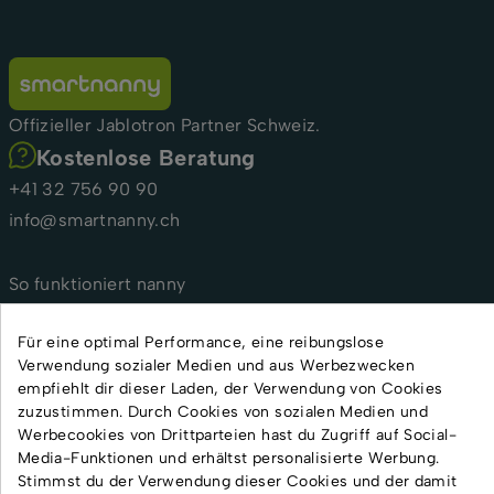
Offizieller Jablotron Partner Schweiz.
Kostenlose Beratung
+41 32 756 90 90
info@smartnanny.ch
So funktioniert nanny
Für Hebammen und medizinische Einrichtungen
Für eine optimal Performance, eine reibungslose
Für Kindertagesstätten und Tagesmütter
Verwendung sozialer Medien und aus Werbezwecken
FAQ
empfiehlt dir dieser Laden, der Verwendung von Cookies
Ratgeber
zuzustimmen. Durch Cookies von sozialen Medien und
Werbecookies von Drittparteien hast du Zugriff auf Social-
Zertifikate
Media-Funktionen und erhältst personalisierte Werbung.
Kontakt
Stimmst du der Verwendung dieser Cookies und der damit