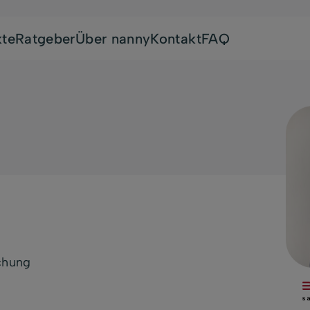
kte
Ratgeber
Über nanny
Kontakt
FAQ
chung