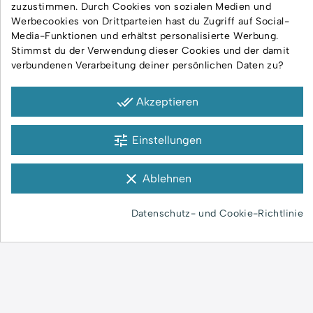
Ratgeber
zuzustimmen. Durch Cookies von sozialen Medien und
Werbecookies von Drittparteien hast du Zugriff auf Social-
Zertifikate
Media-Funktionen und erhältst personalisierte Werbung.
Kontakt
Stimmst du der Verwendung dieser Cookies und der damit
verbundenen Verarbeitung deiner persönlichen Daten zu?
AGB
done_all
Akzeptieren
Versand und Lieferung
Rückgabe und Reklamation
tune
Einstellungen
Datenschutzerklärung
Impressum
clear
Ablehnen
Datenschutz- und Cookie-Richtlinie
Zahlungsmethoden