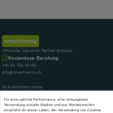
Offizieller Jablotron Partner Schweiz.
Kostenlose Beratung
+41 32 756 90 90
info@smartnanny.ch
So funktioniert nanny
Für Hebammen und medizinische Einrichtungen
Für eine optimal Performance, eine reibungslose
Für Kindertagesstätten und Tagesmütter
Verwendung sozialer Medien und aus Werbezwecken
FAQ
empfiehlt dir dieser Laden, der Verwendung von Cookies