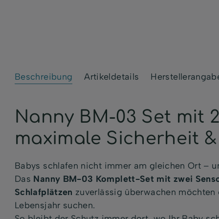
Beschreibung
Artikeldetails
Herstellerangab
Nanny BM-03 Set mit 2
maximale Sicherheit & F
Babys schlafen nicht immer am gleichen Ort – un
Das
Nanny BM-03 Komplett-Set mit zwei Sens
Schlafplätzen
zuverlässig überwachen möchten od
Lebensjahr suchen.
So bleibt der Schutz immer dort, wo Ihr Baby sc