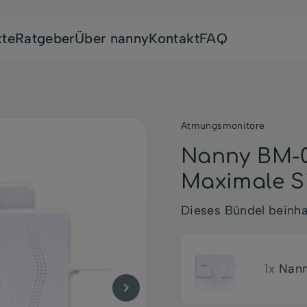
kte
Ratgeber
Über nanny
Kontakt
FAQ
Atmungsmonitore
Nanny BM-0
Maximale Si
Dieses Bündel beinha
1x
Nann
keyboard_arrow_right
Weiter