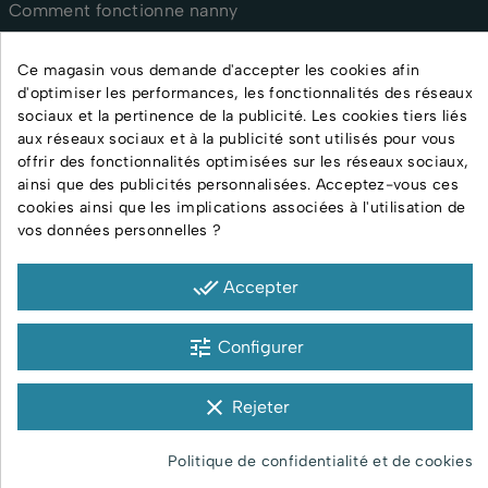
Comment fonctionne nanny
nanny pour personnel médical
nanny pour crèches et assistantes maternelles
Ce magasin vous demande d'accepter les cookies afin
d'optimiser les performances, les fonctionnalités des réseaux
FAQ
sociaux et la pertinence de la publicité. Les cookies tiers liés
Guide pratique
aux réseaux sociaux et à la publicité sont utilisés pour vous
Certificats
offrir des fonctionnalités optimisées sur les réseaux sociaux,
ainsi que des publicités personnalisées. Acceptez-vous ces
Contact
cookies ainsi que les implications associées à l'utilisation de
vos données personnelles ?
CGV
done_all
Expédition & Livraison
Accepter
Politique de retour
tune
Configurer
Déclaration de confidentialité
Informations sur l’entreprise
clear
Rejeter
Politique de confidentialité et de cookies