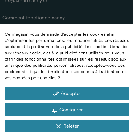
info@smartnanny.ch
Comment fonctionne nanny
nanny pour personnel médical
nanny pour crèches et assistantes maternelles
Ce magasin vous demande d'accepter les cookies afin
d'optimiser les performances, les fonctionnalités des réseaux
FAQ
sociaux et la pertinence de la publicité. Les cookies tiers liés
Guide pratique
aux réseaux sociaux et à la publicité sont utilisés pour vous
Certificats
offrir des fonctionnalités optimisées sur les réseaux sociaux,
ainsi que des publicités personnalisées. Acceptez-vous ces
Contact
cookies ainsi que les implications associées à l'utilisation de
vos données personnelles ?
CGV
done_all
Expédition & Livraison
Accepter
Politique de retour
tune
Déclaration de confidentialité
Configurer
Informations sur l’entreprise
clear
Rejeter