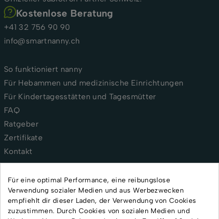
Kostenlose Beratung
+41 32 756 90 90
info@smartnanny.ch
So funktioniert nanny
Für Hebammen und medizinische Einrichtungen
Für Kindertagesstätten und Tagesmütter
FAQ
Ratgeber
Zertifikate
Kontakt
AGB
Für eine optimal Performance, eine reibungslose
Verwendung sozialer Medien und aus Werbezwecken
Versand und Lieferung
empfiehlt dir dieser Laden, der Verwendung von Cookies
Rückgabe und Reklamation
zuzustimmen. Durch Cookies von sozialen Medien und